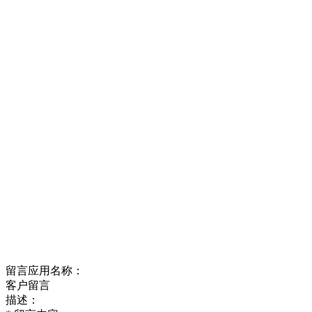
留言应用名称：
客户留言
描述：