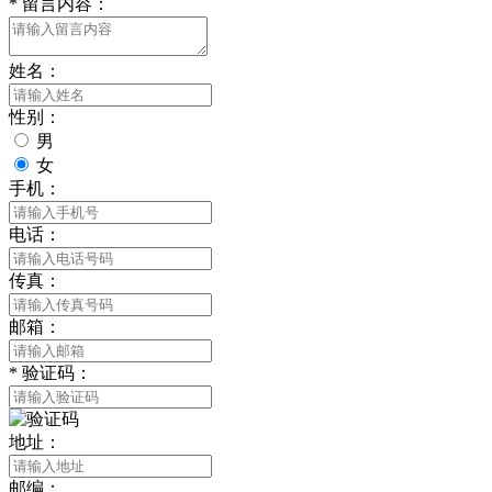
*
留言内容：
姓名：
性别：
男
女
手机：
电话：
传真：
邮箱：
*
验证码：
地址：
邮编：