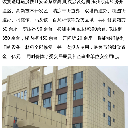
恢复送电速度快且安全系数高,此次涉及范围:涿州京南经济开
发区、高新技术开发区、清凉寺街道办、双塔街道办、桃园街
道办、刁窝镇、码头镇、百尺杆镇等受灾区域，共计修复箱变
50 余座，变压器 90 余台，检测更换高压柜300余台, 低压柜
350 余台，楼内柜 450 余台；开闭所 20 余座。将能够维修利
旧的设备、材料全部修复，并二次投入使用，最终节约财政资
金上亿元， 同时保障了受灾居民及各企事业单位安全用电。