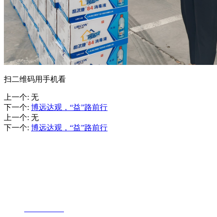
扫二维码用手机看
上一个
:
无
下一个
:
博远达观，“益”路前行
上一个
:
无
下一个
:
博远达观，“益”路前行
米兰体育在线平台（中国）官网,
地址：河北省保定市清苑区新华西路1980号
电话：
0312-8117777