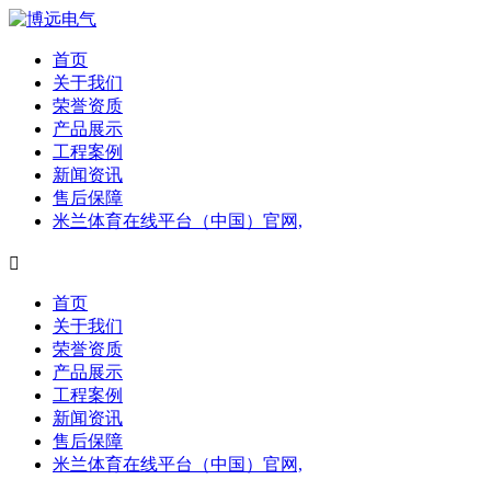
首页
关于我们
荣誉资质
产品展示
工程案例
新闻资讯
售后保障
米兰体育在线平台（中国）官网,

首页
关于我们
荣誉资质
产品展示
工程案例
新闻资讯
售后保障
米兰体育在线平台（中国）官网,