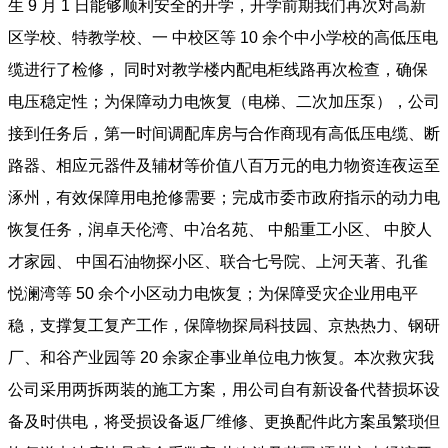
生 9 月 1 日能够顺利安全的开学，开学前期我们再次对高新
区学校、特教学校、一 中校区等 10 余个中小学校的高低压电
缆进行了检修， 同时对教学楼内配电柜线路再次检查，确保
电压稳定性；为保障动力电恢复（电梯、二次加压泵），公司
接到任务后，第一时间调配库房与合作商现有高低压电缆、断
路器、相应元器件及辅材等价值八百万元的电力物资连夜运至
涿州，有效保障用电抢修需要；完成市委市政府指示的动力电
恢复任务，润卓天伦湾、中冶名苑、 中船重工小区、 中胶人
才家园、 中国石油物探小区、联合七号院、上河天著、孔雀
悦澜湾等 50 余个小区动力电恢复；为保障受灾企业用电平
稳，支撑复工复产工作，保障物探局科技园、京热热力、钢研
厂、和谷产业园等 20 余家企事业单位电力恢复。本次救灾我
公司采用两拆两装的施工方案，用公司自有新设备代替损坏设
备及时供电，将受损设备返厂维修、更换配件此方案虽繁琐但