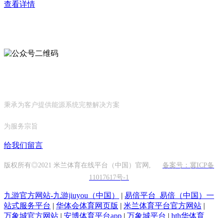
查看详情
公众号
与我们联系
秉承为客户提供能源系统完整解决方案
为服务宗旨
给我们留言
版权所有◎2021 米兰体育在线平台（中国）官网,
备案号：冀ICP备
11017617号-1
九游官方网站-九游jiuyou（中国）
|
易倍平台_易倍（中国）一
站式服务平台
|
华体会体育网页版
|
米兰体育平台官方网站
|
万象城官方网站
|
安博体育平台app
|
万象城平台
|
hth华体育