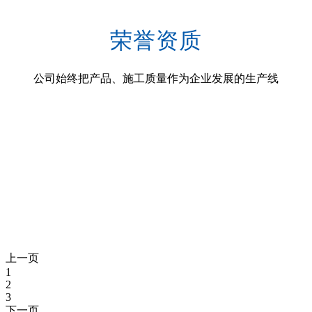
荣誉资质
公司始终把产品、施工质量作为企业发展的生产线
上一页
1
2
3
下一页