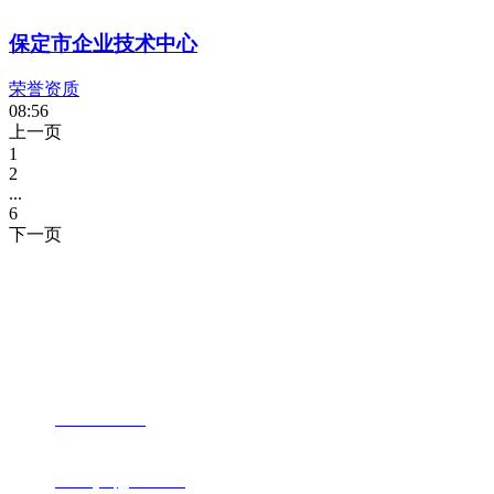
保定市企业技术中心
荣誉资质
08:56
上一页
1
2
...
6
下一页
米兰体育在线平台（中国）官网,
地址：河北省保定市清苑区新华西路1980号
电话：
0312-8117777
邮箱：
hbbdbydq@126.com