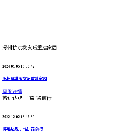
网址：http://www.livizzi.com
新闻资讯
涿州抗洪救灾后重建家园
2024-01-05 15:30:42
涿州抗洪救灾后重建家园
查看详情
博远达观，“益”路前行
2022-12-02 13:46:39
博远达观，“益”路前行