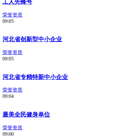
工人先锋号
荣誉资质
09:05
河北省创新型中小企业
荣誉资质
09:05
河北省专精特新中小企业
荣誉资质
09:04
最美全民健身单位
荣誉资质
09:00