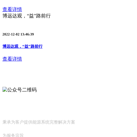
查看详情
博远达观，“益”路前行
2022-12-02 13:46:39
博远达观，“益”路前行
查看详情
公众号
与我们联系
秉承为客户提供能源系统完整解决方案
为服务宗旨