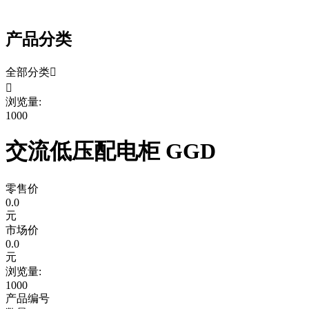
产品分类
全部分类


浏览量:
1000
交流低压配电柜 GGD
零售价
0.0
元
市场价
0.0
元
浏览量:
1000
产品编号