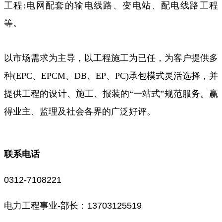
工程:电网配套的输电线路、变电站、配电线路工程
等。
以市场需求为主导，以工程施工为已任，为客户提供多
种(EPC、EPCM、DB、EP、PC)承包模式灵活选择，并
提供工程的设计、施工、报装的“一站式”规范服务。赢
得业主、监理及社会各界的广泛好评。
联系电话
0312-7108221
电力工程事业-部长：13703125519