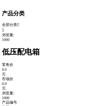
产品分类
全部分类


浏览量:
1000
低压配电箱
零售价
0.0
元
市场价
0.0
元
浏览量:
1000
产品编号