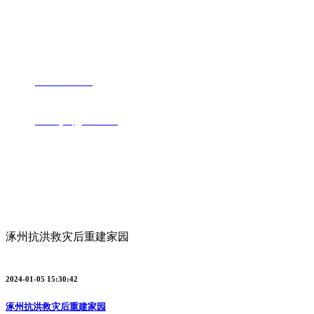
地址：河北省保定市清苑区新华西路1980号
电话：
0312-8117777
邮箱：
hbbdbydq@126.com
网址：http://www.livizzi.com
新闻资讯
涿州抗洪救灾后重建家园
2024-01-05 15:30:42
涿州抗洪救灾后重建家园