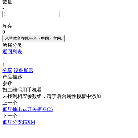
数量
-
+
库存:
0
米兰体育在线平台（中国）官网,
所属分类
返回列表

1
分享
设备展示
产品描述
参数
扫二维码用手机看
未找到相应参数组，请于后台属性模板中添加
上一个
低压抽出式开关柜 GCS
下一个
低压分支箱XM
米兰体育在线平台（中国）官网,