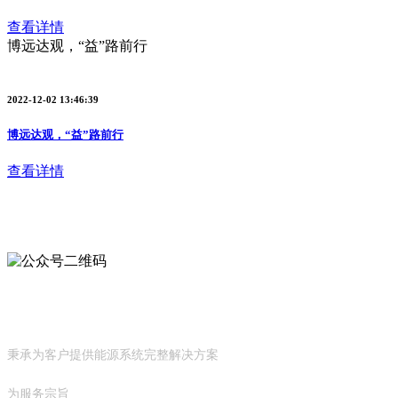
查看详情
博远达观，“益”路前行
2022-12-02 13:46:39
博远达观，“益”路前行
查看详情
公众号
与我们联系
秉承为客户提供能源系统完整解决方案
为服务宗旨